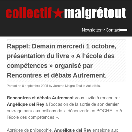
Newsletter
Contact
Rappel: Demain mercredi 1 octobre,
présentation du livre « A l’école des
compétences » organisé par
Rencontres et débats Autrement.
Posted on
8 septembre 2025
by
Jerome Malgre Tout
in
Actualités
.
Rencontres et débats Autrement
vous invite à rencontrer
Angélique del Rey
à l’occasion de la sortie de son dernier
ouvrage paru aux éditions de la découverte en POCHE : « A
l’école des compétences ».
Agrégée de philosophie,
Angélique del Rey
enseigne aux