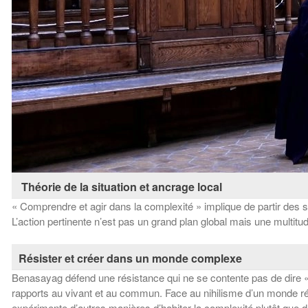
​ Théorie de la situation et ancrage local
« Comprendre et agir dans la complexité » implique de partir des si
L’action pertinente n’est pas un grand plan global mais une multitu
Résister et créer dans un monde complexe
Benasayag défend une résistance qui ne se contente pas de dire « n
rapports au vivant et au commun. Face au nihilisme d’un monde rédu
expérimente d’autres manières d’habiter la complexité plutôt que de 