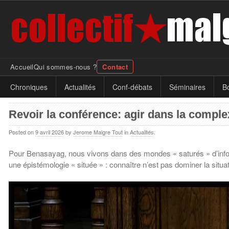
Accueil
Qui sommes-nous ?
Contact
Chroniques
Actualités
Conf-débats
Séminaires
Bo
Revoir la conférence: agir dans la comple
Posted on
9 avril 2026
by
Jerome Malgre Tout
in
Actualités
.
Pour Benasayag, nous vivons dans des mondes « saturés » d’informati
une épistémologie « située » : connaître n’est pas dominer la situat