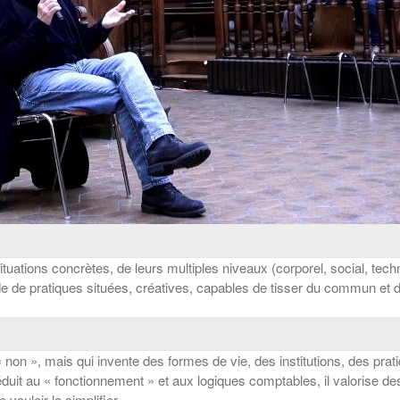
tuations concrètes, de leurs multiples niveaux (corporel, social, tech
de de pratiques situées, créatives, capables de tisser du commun et de
on », mais qui invente des formes de vie, des institutions, des pratiq
it au « fonctionnement » et aux logiques comptables, il valorise des e
vouloir la simplifier.