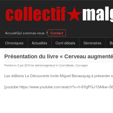
Accueil
Qui sommes-nous ?
Contact
Chroniques
Actualités
Conf-débats
Séminaires
Bo
Présentation du livre « Cerveau augment
Posted on
2 juin 2016
by
adminmalgretout
in
Conf-débats
,
Ouvrages
.
Les éditions La Découverte invite Miguel Benasayag à présenter 
[youtube https://www.youtube.com/watch?v=h-6YgPGJ15A&w=5