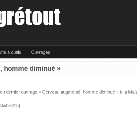
îte à outils
Ouvrages
é, homme diminué »
son dernier ouvrage « Cerveau augmenté, homme diminué » à la Mais
60&h=315]