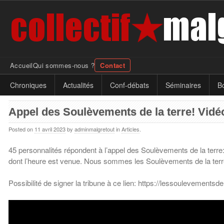
Accueil
Qui sommes-nous ?
Contact
Chroniques
Actualités
Conf-débats
Séminaires
Bo
Appel des Soulèvements de la terre! Vidéo 
Posted on
11 avril 2023
by
adminmalgretout
in
Articles
.
45 personnalités répondent à l’appel des Soulèvements de la terre:
dont l’heure est venue. Nous sommes les Soulèvements de la terr
Possibilité de signer la tribune à ce lien: https://lessoulevement