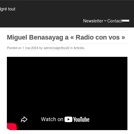
Newsletter
Contact
Miguel Benasayag a « Radio con vos »
Posted on
1 mai 2024
by
adminmalgrétout2
in
Articles
.