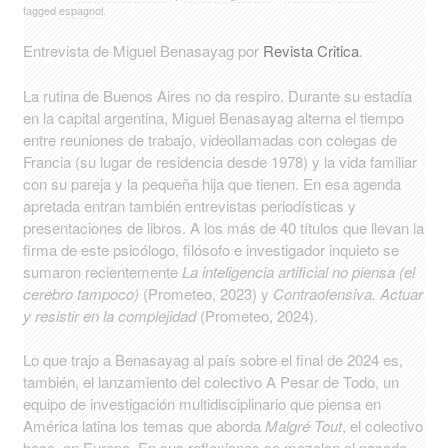
tagged
espagnol
.
Entrevista de Miguel Benasayag por
Revista Critica
.
La rutina de Buenos Aires no da respiro. Durante su estadía
en la capital argentina, Miguel Benasayag alterna el tiempo
entre reuniones de trabajo, videollamadas con colegas de
Francia (su lugar de residencia desde 1978) y la vida familiar
con su pareja y la pequeña hija que tienen. En esa agenda
apretada entran también entrevistas periodísticas y
presentaciones de libros. A los más de 40 títulos que llevan la
firma de este psicólogo, filósofo e investigador inquieto se
sumaron recientemente
La inteligencia artificial no piensa (el
cerebro tampoco)
(Prometeo, 2023) y
Contraofensiva. Actuar
y resistir en la complejidad
(Prometeo, 2024).
Lo que trajo a Benasayag al país sobre el final de 2024 es,
también, el lanzamiento del colectivo A Pesar de Todo, un
equipo de investigación multidisciplinario que piensa en
América latina los temas que aborda
Malgré Tout
, el colectivo
base, en Europa. En sus reflexiones se mezclan el pasado