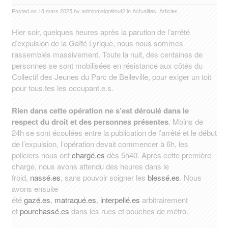
Posted on
18 mars 2025
by
adminmalgrétout2
in
Actualités
,
Articles
.
Hier soir, quelques heures après la parution de l’arrêté
d’expulsion de la Gaîté Lyrique, nous nous sommes
rassemblés massivement. Toute la nuit, des centaines de
personnes se sont mobilisées en résistance aux côtés du
Collectif des Jeunes du Parc de Belleville, pour exiger un toit
pour tous.tes les occupant.e.s.
Rien dans cette opération ne s’est déroulé dans le
respect du droit et des personnes présentes
. Moins de
24h se sont écoulées entre la publication de l’arrêté et le début
de l’expulsion, l’opération devait commencer à 6h, les
policiers nous ont
chargé.es
dès 5h40. Après cette première
charge, nous avons attendu des heures dans le
froid,
nassé.es
, sans pouvoir soigner les
blessé.es
. Nous
avons ensuite
été
gazé.es
,
matraqué.es
,
interpellé.es
arbitrairement
et
pourchassé.es
dans les rues et bouches de métro.