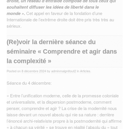
droite, un réseau d’entraide composé de tous ceux qui
souhaitent diffuser les idées de liberté dans le
monde »
.
Cet appel en faveur de la fondation d’une
Internationale de l’extrême droite doit être pris très très au
sérieux.
(Re)voir la dernière séance du
séminaire « Comprendre et agir dans
la complexité »
Posted on
8 décembre 2024
by
adminmalgrétout2
in
Articles
.
Séance du 4 décembre:
« Entre l’unification moderne, celle de la promesse coloniale
et universaliste, et la dispersion postmoderne, comment
penser, comprendre et agir ? La crise de la modernité nous
laisse devant un nouvel absolu qui nie sa nature : derrière
l’énoncé archi-relativiste propre à la postmodernité qui affirme
« à chacun sa vérité » se trouve en réalité l’absolu du « tout