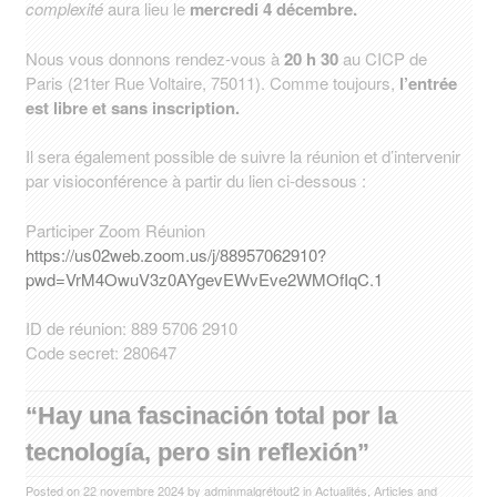
complexité
aura lieu le
mercredi 4 décembre.
Nous vous donnons rendez-vous à
20 h 30
au CICP de
Paris (21ter Rue Voltaire, 75011). Comme toujours,
l’entrée
est libre et sans inscription.
Il sera également possible de suivre la réunion et d’intervenir
par visioconférence à partir du lien ci-dessous :
Participer Zoom Réunion
https://us02web.zoom.us/j/88957062910?
pwd=VrM4OwuV3z0AYgevEWvEve2WMOfIqC.1
ID de réunion: 889 5706 2910
Code secret: 280647
“Hay una fascinación total por la
tecnología, pero sin reflexión”
Posted on
22 novembre 2024
by
adminmalgrétout2
in
Actualités
,
Articles
and