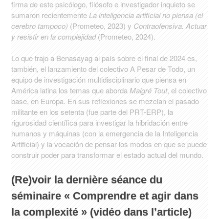
firma de este psicólogo, filósofo e investigador inquieto se
sumaron recientemente
La inteligencia artificial no piensa (el
cerebro tampoco)
(Prometeo, 2023) y
Contraofensiva. Actuar
y resistir en la complejidad
(Prometeo, 2024).
Lo que trajo a Benasayag al país sobre el final de 2024 es,
también, el lanzamiento del colectivo A Pesar de Todo, un
equipo de investigación multidisciplinario que piensa en
América latina los temas que aborda
Malgré Tout
, el colectivo
base, en Europa. En sus reflexiones se mezclan el pasado
militante en los setenta (fue parte del PRT-ERP), la
rigurosidad científica para investigar la hibridación entre
humanos y máquinas (con la emergencia de la Inteligencia
Artificial) y la vocación de pensar los modos en que se puede
construir poder para transformar el estado actual del mundo.
(Re)voir la dernière séance du
séminaire « Comprendre et agir dans
la complexité » (vidéo dans l’article)