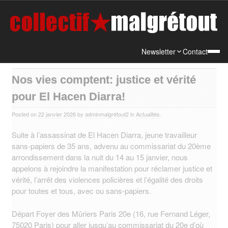
Newsletter
Contact
Nos vies comptent: justice et vérité
pour El Hacen Diarra!
Posted on
22 janvier 2026
by
adminmalgrétout2
in
Actualités
.
Suite à l’assassinat de El Hacen Diarra, jeune travailleur
sans-papiers de 35 ans, advenu au commissariat du 20ème
arrondissement dans la nuit du 14 au 15 janvier, nous
appelons à rejoindre la manifestation pour réclamer justice et
vérité, l’arrêt des violences policières et l’égalité des droits
pour toutes et tous, avec ou sans-papiers.
Départ Foyer des Mûriers Paris 20e (16, rue Fernand Léger,
75020 Paris) pour aller jusqu’au commissariat du 20e d’où