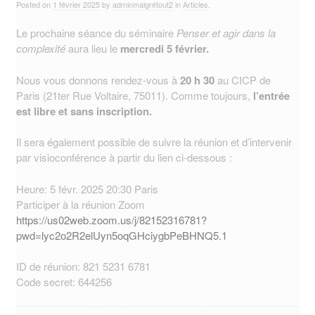
Posted on
1 février 2025
by
adminmalgrétout2
in
Articles
.
Le prochaine séance du séminaire
Penser et agir dans la
complexité
aura lieu le
mercredi 5 février.
Nous vous donnons rendez-vous à
20 h 30
au CICP de
Paris (21ter Rue Voltaire, 75011). Comme toujours,
l’entrée
est libre et sans inscription.
Il sera également possible de suivre la réunion et d’intervenir
par visioconférence à partir du lien ci-dessous :
Heure: 5 févr. 2025 20:30 Paris
Participer à la réunion Zoom
https://us02web.zoom.us/j/82152316781?
pwd=lyc2o2R2elUyn5oqGHciygbPeBHNQ5.1
ID de réunion: 821 5231 6781
Code secret: 644256