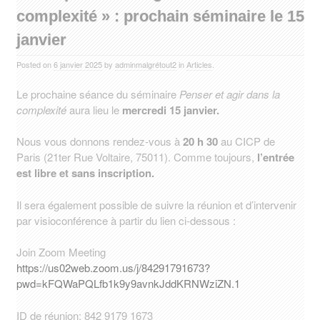
complexité » : prochain séminaire le 15
janvier
Posted on
6 janvier 2025
by
adminmalgrétout2
in
Articles
.
Le prochaine séance du séminaire
Penser et agir dans la
complexité
aura lieu le
mercredi 15 janvier.
Nous vous donnons rendez-vous à
20 h 30
au CICP de
Paris (21ter Rue Voltaire, 75011). Comme toujours,
l’entrée
est libre et sans inscription.
Il sera également possible de suivre la réunion et d’intervenir
par visioconférence à partir du lien ci-dessous :
Join Zoom Meeting
https://us02web.zoom.us/j/84291791673?
pwd=kFQWaPQLfb1k9y9avnkJddKRNWziZN.1
ID de réunion: 842 9179 1673