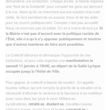
demandons une protection. Chaque année, la Mairie organise
une “Nuit de la Solidarité” pour compter les gens qui dorment
à la rue. Alors qu’ils ne cherchent aucune solution d’accueil
réelle. Ils font semblant de se soucier d’eux et de les aider,
pour se couvrir politiquement. Compter n’est pas accueillir.
Nous ne sommes pas du bétail. On en a marre de tout ça.
Si
la Mairie n’est pas d’accord avec la politique raciste de
l’État, elle n’a qu’à s’y opposer publiquement et montrer
que d’autres manières de faire sont possibles.
Le Collectif dénonce et démasque l’hypocrisie de ces
institutions, et pour cela organise une
manifestation le
samedi 11 janvier à 15h00, au départ de la Gaîté Lyrique
occupée jusqu’à l’Hôtel de Ville
.
Pour gagner, le collectif a besoin de soutien. On appelle
toustes celleux qui ont compris la gravité de la situation et la
nécessité d’affronter le racisme et le fascisme à se mobiliser
avec nous dans les jours à venir. Militant.es,
syndicalistes,
retraité.es
,
étudiant.es
, travailleur.euses,
chômeur.euses, on est tous et toutes
concerné.es
!