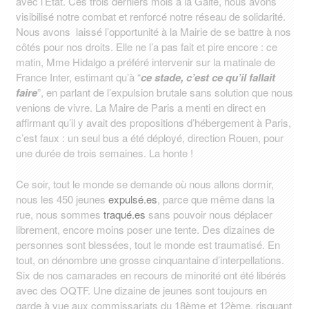
avec l’Etat. Ces trois derniers mois à la Gaité, nous avons
visibilisé notre combat et renforcé notre réseau de solidarité.
Nous avons laissé l’opportunité à la Mairie de se battre à nos
côtés pour nos droits. Elle ne l’a pas fait et pire encore : ce
matin, Mme Hidalgo a préféré intervenir sur la matinale de
France Inter, estimant qu’à “
ce stade, c’est ce qu’il fallait
faire
”, en parlant de l’expulsion brutale sans solution que nous
venions de vivre. La Maire de Paris a menti en direct en
affirmant qu’il y avait des propositions d’hébergement à Paris,
c’est faux : un seul bus a été déployé, direction Rouen, pour
une durée de trois semaines. La honte !
Ce soir, tout le monde se demande où nous allons dormir,
nous les 450 jeunes
expulsé.es
, parce que même dans la
rue, nous sommes
traqué.es
sans pouvoir nous déplacer
librement, encore moins poser une tente. Des dizaines de
personnes sont blessées, tout le monde est traumatisé. En
tout, on dénombre une grosse cinquantaine d’interpellations.
Six de nos camarades en recours de minorité ont été libérés
avec des OQTF. Une dizaine de jeunes sont toujours en
garde à vue aux commissariats du 18ème et 12ème, risquant