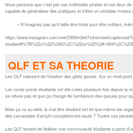
Nous pensons que c’est par ces méthodes pirates et ces lieux de re
capable de généraliser des pratiques et d’être un véritable moteur 
« N’imaginez pas qu’il faille être triste pour être militant, 
https://www.instagram.com/reel/DBWn3bit7v4/embed/captione
etudiant#%7B%22ci%22%3A0%2C%22os%22%3A1964%2C%2
QLF ET SA THEORIE
Les QLF naissent de l’intuition des gilets jaunes. Sur un rond-poin
Les ronds-points étudiants ont été créés plusieurs fois depuis la r
se refuse pas et que ça change de l’ambiance des queues pour qu
Mais ça va au-delà, le mal être étudiant est tel que même les org
des camarades d’amphi complétement seuls ? Toutes ces pensées no
Les QLF tentent de fédérer une communauté étudiante à partir d’un e