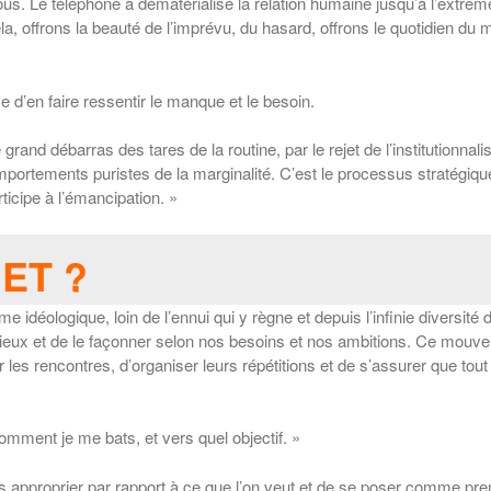
. Le téléphone a dématérialisé la relation humaine jusqu’à l’extrême
a, offrons la beauté de l’imprévu, du hasard, offrons le quotidien du 
e d’en faire ressentir le manque et le besoin.
nd débarras des tares de la routine, par le rejet de l’institutionnalis
omportements puristes de la marginalité. C’est le processus stratégiq
ticipe à l’émancipation. »
ET ?
 idéologique, loin de l’ennui qui y règne et depuis l’infinie diversité d
érieux et de le façonner selon nos besoins et nos ambitions. Ce mouv
r les rencontres, d’organiser leurs répétitions et de s’assurer que to
omment je me bats, et vers quel objectif. »
approprier par rapport à ce que l’on veut et de se poser comme premie