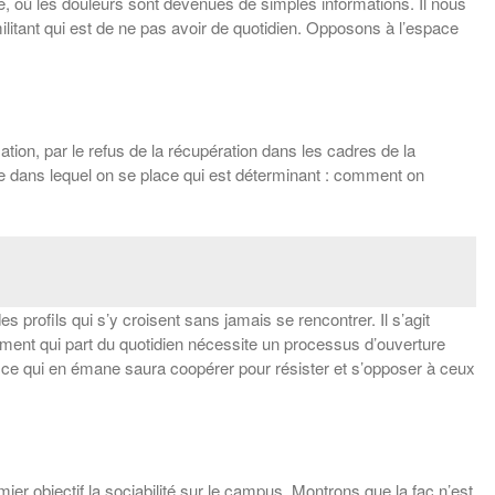
, où les douleurs sont devenues de simples informations. Il nous
militant qui est de ne pas avoir de quotidien. Opposons à l’espace
ation, par le refus de la récupération dans les cadres de la
ue dans lequel on se place qui est déterminant : comment on
es profils qui s’y croisent sans jamais se rencontrer. Il s’agit
ement qui part du quotidien nécessite un processus d’ouverture
ut ce qui en émane saura coopérer pour résister et s’opposer à ceux
r objectif la sociabilité sur le campus. Montrons que la fac n’est