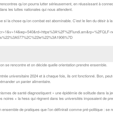
ncontres qu’on pourra lutter sérieusement, en réussissant à connecte
dans les luttes nationales qui nous attendent.
même si la chose qu’on combat est abominable. C’est le lien du désir à la
d/?cr=1&v=14&wp=540&rd=https%3A%2F%2Flundi.am&rp=%2FQLF-nou
2ls%22%3A577%2C%22le%22%3A1906%7D
t on se rencontre et on décide quelle orientation prendre ensemble.
entrée universitaire 2024 et à chaque fois, ils ont fonctionné. Bon, p
émander un panier alimentaire.
anismes de santé diagnostiquent « une épidémie de solitude dans la j
ires + la hess qui règnent dans les universités imposaient de prend
nsemble de pratiques que l’on définirait comme pré-politique : se réu