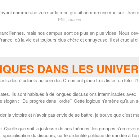
Payant comme une vue sur la mer, gratuit comme une vue sur Uranus
PNL,
Uranus
 franciliennes, mais nos campus sont de plus en plus vides. Nous d
nce, où la vie est toujours plus chère et ennuyeuse, il est crucial d’
IQUES DANS LES UNIVER
tants des étudiants au sein des Crous ont placé trois listes en tête : l
tes. Ils sont habitués à de longues discussions interminables avec l’
e slogan : ‘’Du progrès dans l’ordre’’. Cette logique n’amène qu’à un 
r la victoire et n’avoir pas envie de se battre, je trouve que c’est ma
lisme. Quelle que soit la justesse de ces théories, les groupes s’en r
, spécialisation du discours, carte d’identité politique demandée à l