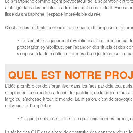
Le smartphone comme agent provocateur de la séparation entre tous
a plongé dans des boucles d’addictions qui nous isolent. Face à cel
lisse du smartphone, l’espace imprévisible du réel.
C’est à nous militants de recréer un espace, de l’imposer et à term
« Un véritable engagement révolutionnaire commence par le gra
protestation symbolique, par l’abandon des rituels et des c
s’oppose à la domination et, armés d’une juste cause, on par
QUEL EST NOTRE PROJ
L’idée première est de s’organiser dans les facs par-delà tout purisme
simplement de prendre parti pour le quotidien, de le prendre au s
large qui s’adresse à tout le monde. La mission, c’est de provoque
qui voudront l’empêcher.
« Ce que je suis, c’est où est-ce que j’engage mes forces, c
La tâche des QLF est d’abord de construire des espaces, de se les 