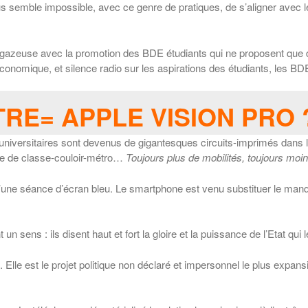
s semble impossible, avec ce genre de pratiques, de s’aligner avec le 
us gazeuse avec la promotion des BDE étudiants qui ne proposent que 
économique, et silence radio sur les aspirations des étudiants, les BDE
RE= APPLE VISION PRO 
s universitaires sont devenus de gigantesques circuits-imprimés dans le
alle de classe-couloir-métro…
Toujours plus de mobilités, toujours moi
’une séance d’écran bleu. Le smartphone est venu substituer le manqu
 un sens : ils disent haut et fort la gloire et la puissance de l’Etat qu
. Elle est le projet politique non déclaré et impersonnel le plus expans