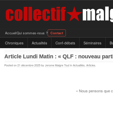
Accueil
Qui sommes-nous ?
Contact
Chroniques
Actualités
Conf-débats
Séminaires
Bo
Article Lundi Matin : « QLF : nouveau parti
Posted on
21 décembre 2025
by
Jerome Malgre Tout
in
Actualités
,
Articles
.
« Nous pensons que c’e