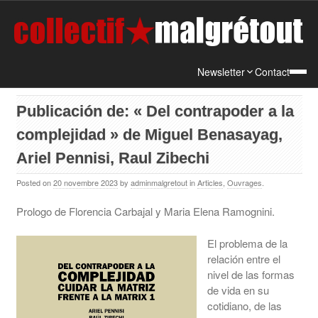
Newsletter
Contact
Publicación de: « Del contrapoder a la
complejidad » de Miguel Benasayag,
Ariel Pennisi, Raul Zibechi
Posted on
20 novembre 2023
by
adminmalgretout
in
Articles
,
Ouvrages
.
Prologo de Florencia Carbajal y Maria Elena Ramognini.
El problema de la
relación entre el
nivel de las formas
de vida en su
cotidiano, de las