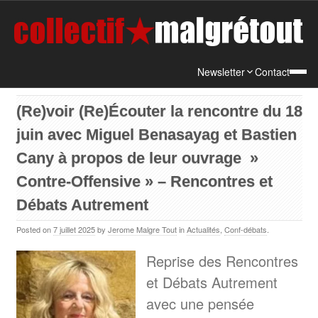
Newsletter
Contact
(Re)voir (Re)Écouter la rencontre du 18
juin avec Miguel Benasayag et Bastien
Cany à propos de leur ouvrage »
Contre-Offensive » – Rencontres et
Débats Autrement
Posted on
7 juillet 2025
by
Jerome Malgre Tout
in
Actualités
,
Conf-débats
.
Reprise des Rencontres
et Débats Autrement
avec une pensée