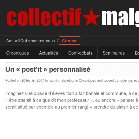
Accueil
Qui sommes-nous ?
Contact
Chroniques
Actualités
Conf-débats
Séminaires
Bo
Un « post’it » personnalisé
Posted on
20 février 2007
by
adminmalgretout
in
Chroniques
and
tagged
conscience
,
éco
Imaginez une classe d’élèves tout à fait banale et commune, à ce petit
« être attentif à ce que dit mon professeur », ou encore « penser à
serait situé par exemple au premier rang) « prendre du plaisir à ce